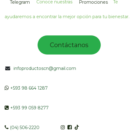
Conoce nuestras
Te
Telegram
Promociones
ayudaremos a encontrar la mejor opción para tu bienestar.
Contác​tano​​​s​​​​​
infoproductoscn@gmail.com
​​
+593 98 664 1287
​ +593 99 059 8277
​​​
(04) 506-2220